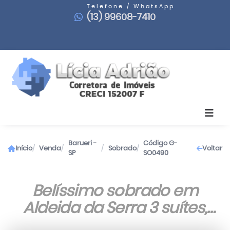
Telefone / WhatsApp
(13) 99608-7410
Barueri -
Código G-
Início
Venda
Sobrado
Voltar
SP
SO0490
Belíssimo sobrado em
Aldeida da Serra 3 suítes,
piscina.....