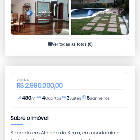
+5
Ver todas as fotos (8)
VER TODAS AS FOTOS
VENDA
R$
2.990.000,00
480
4
3
6
m²
Quartos
Suítes
Banheiros
Sobre o imóvel
Sobrado em Aldeida da Serra, em condomínio