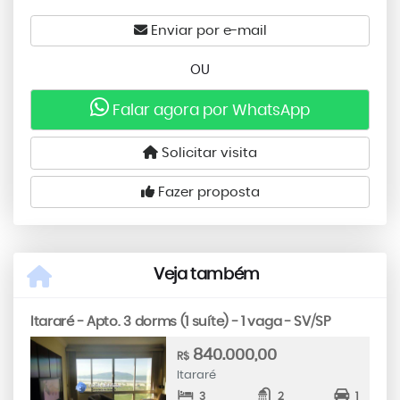
Enviar por e-mail
OU
Falar agora por WhatsApp
Solicitar visita
Fazer proposta
Veja também
Itararé - Apto. 3 dorms (1 suíte) - 1 vaga - SV/SP
840.000,00
R$
Itararé
3
2
1