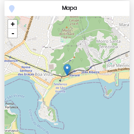
Mapa
+
-