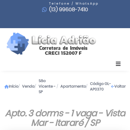
Telefone / WhatsApp
(13) 99608-7410
São
Código GL-
Início
Venda
Vicente -
Apartamento
Voltar
AP0370
SP
Apto. 3 dorms - 1 vaga - Vista
Mar - Itararé / SP