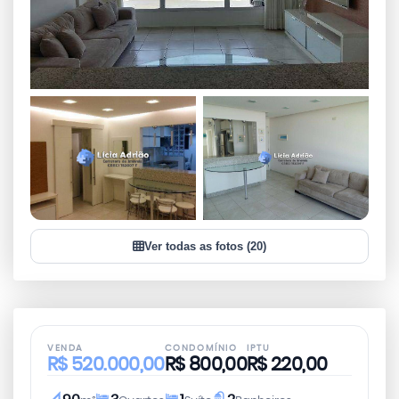
+17
Ver todas as fotos (20)
VER TODAS AS FOTOS
VENDA
CONDOMÍNIO
IPTU
R$
520.000,00
R$
800,00
R$
220,00